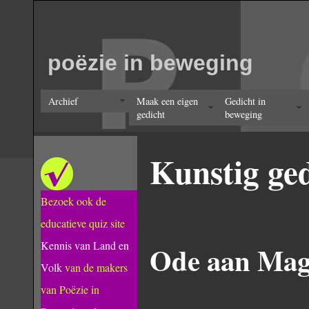
poëzie in beweging
Archief
Maak een eigen
Gedicht in
gedicht
beweging
Kunstig ge
Bezoek ook de
educatieve quiz site
Kennis van Land en
Ode aan Mag
Volk
van de makers
van Poëzie in