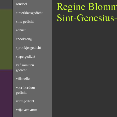
Regine Blomma
rondeel
sinterklaasgedicht
Sint-Genesius
sms gedicht
sonnet
spooksong
sprookjesgedicht
stapelgedicht
vijf minuten
gedicht
villanelle
voortborduur
gedicht
vormgedicht
vrije versvorm