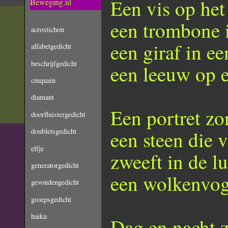
Een vis op het
Beweging.nl
een trombone 
acrostichon
een giraf in ee
alfabetgedicht
beschrijfgedicht
een leeuw op e
cinquain
diamant
Een portret zo
doorfluistergedicht
doubletsgedicht
een steen die v
elfje
zweeft in de lu
generatorgedicht
een wolkenvoge
gevondengedicht
groepsgedicht
haiku
Dag en nacht z