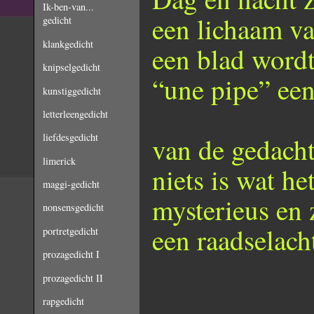
Ik-ben-van...
een lichaam val
gedicht
klankgedicht
een blad word
knipselgedicht
“une pipe” een
kunstiggedicht
letterleengedicht
liefdesgedicht
van de gedacht
limerick
niets is wat het
maggi-gedicht
mysterieus en 
nonsensgedicht
een raadselach
portretgedicht
prozagedicht I
prozagedicht II
rapgedicht